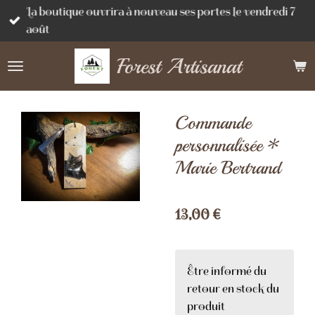
La boutique ouvrira à nouveau ses portes le vendredi 7
Passer
août
au
contenu
Forest Artisanat
principal
Commande
personnalisée *
Marie Bertrand
13,00 €
Être informé du
retour en stock du
produit