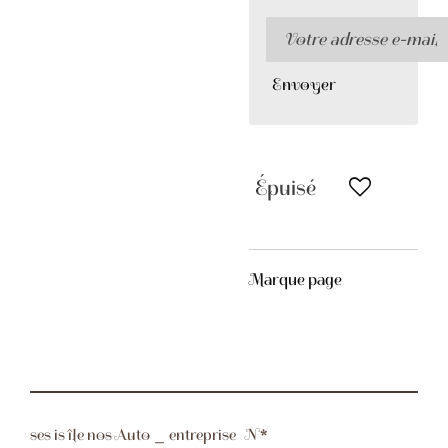
Envoyer
Épuisé
Marque page
ses is île nos Auto _ entreprise N*