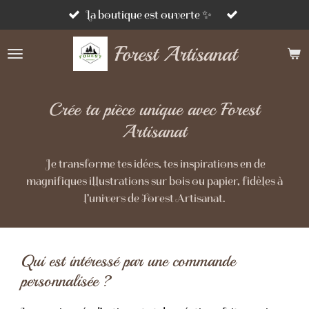
Passer
La boutique est ouverte ✨
au
Forest Artisanat
contenu
principal
Crée ta pièce unique avec Forest
Artisanat
Je transforme tes idées, tes inspirations en de
magnifiques illustrations sur bois ou papier, fidèles à
l'univers de Forest Artisanat.
Qui est intéressé par une commande
personnalisée ?