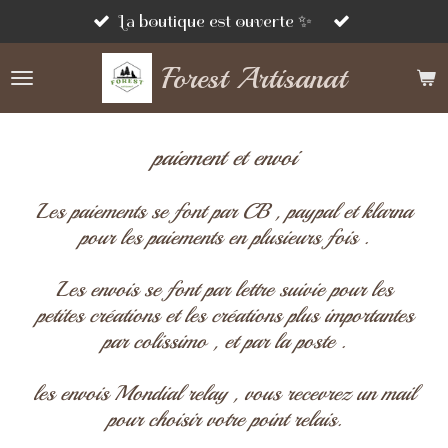
Passer
La boutique est ouverte ✨
au
Forest Artisanat
contenu
principal
paiement et envoi
Les paiements se font par CB , paypal et klarna
pour les paiements en plusieurs fois .
Les envois se font par lettre suivie pour les
petites créations et les créations plus importantes
par colissimo , et par la poste .
les envois Mondial relay , vous recevrez un mail
pour choisir votre point relais.