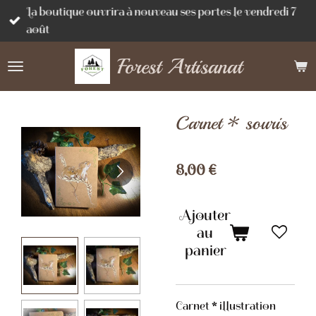
La boutique ouvrira à nouveau ses portes le vendredi 7
Passer
août
au
contenu
Forest Artisanat
principal
Carnet * souris
8,00 €
Ajouter
au
panier
Carnet * illustration