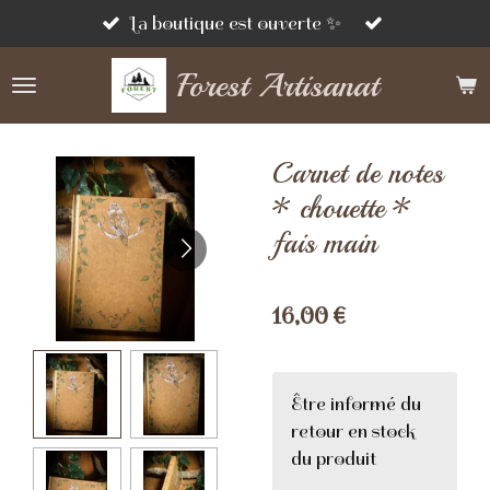
Passer
La boutique est ouverte ✨
au
Forest Artisanat
contenu
principal
Carnet de notes
* chouette *
fais main
16,00 €
Être informé du
retour en stock
du produit