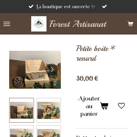
Passer
La boutique est ouverte ✨
au
Forest Artisanat
contenu
principal
Petite boite *
renard
30,00 €
Ajouter
au
panier