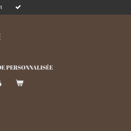
t
E PERSONNALISÉE
is * triquetra