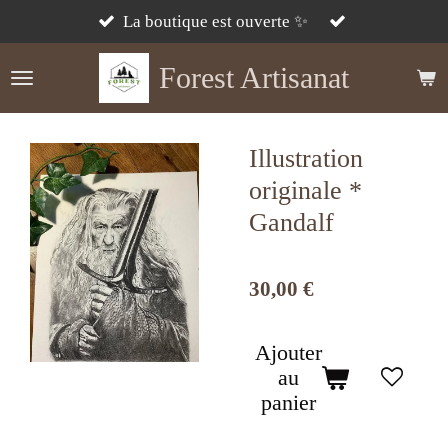
Passer
La boutique est ouverte ✨
au
contenu
Forest Artisanat
principal
Illustration
originale *
Gandalf
30,00 €
Ajouter
au
panier