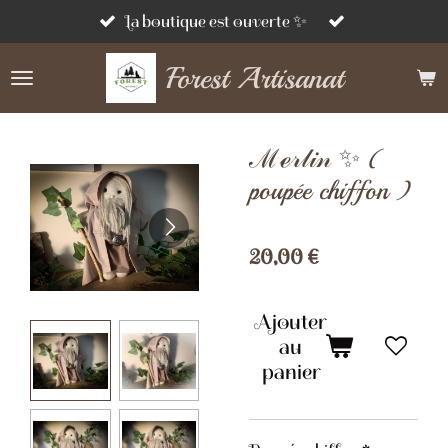
Passer
La boutique est ouverte ✨
au
Forest Artisanat
contenu
principal
ℳℯ𝓇𝓁𝒾𝓃 ✨ (
poupée chiffon )
20,00 €
Ajouter
au
panier