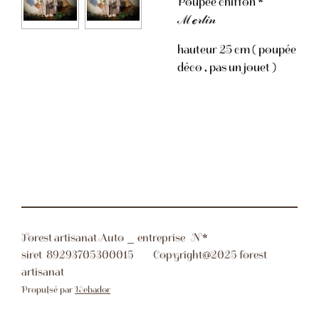
Poupée chiffon *
ℳℯ𝓇𝓁𝒾𝓃
hauteur 25 cm ( poupée
déco , pas un jouet )
Forest artisanat Auto _ entreprise N*
siret
89293705300015 Copyright@2025 forest
artisanat
Propulsé par
Webador