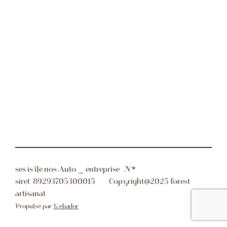
ses is île nos Auto _ entreprise N*
siret
89293705300015 Copyright@2025 forest
artisanat
Propulsé par
Webador